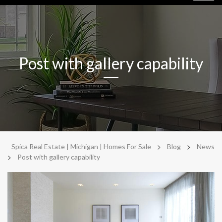
navig
Post with gallery capability
>
>
Spica Real Estate | Michigan | Homes For Sale
Blog
News
>
Post with gallery capability